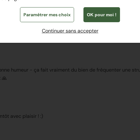
Paramétrer mes choix
OK pour moi !
Continuer sans accepter
bonne humeur - ça fait vraiment du bien de fréquenter une st
 🙏
ôt avec plaisir ! :)