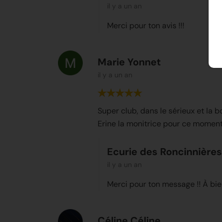
il y a un an
Merci pour ton avis !!!
Marie Yonnet
il y a un an
Super club, dans le sérieux et la 
Erine la monitrice pour ce moment
Ecurie des Roncinnières
il y a un an
Merci pour ton message !! À bient
Céline Céline