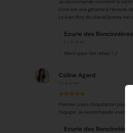
Je recommande vivement le centre
Erine est une gérante à l’écoute de
Le bien être du cheval/poney est 
Ecurie des Roncinnières
il y a un an
Merci pour ton retour ! ;)
Coline Agard
il y a un an
Premier cours d'équitation pour mo
l’équipe. Je recommande vivement c
Ecurie des Roncinnières