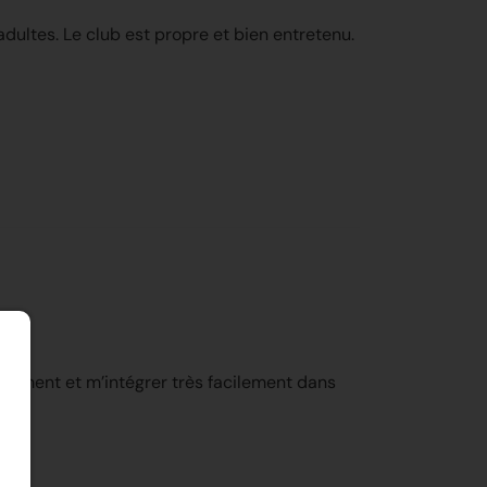
adultes. Le club est propre et bien entretenu.
pidement et m’intégrer très facilement dans
nt !