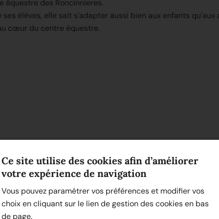
 équestre des Roncinnieres.
 ses élèves, elle sait s’adapter aussi bien aux enfants qu’aux 
au cœur du centre équestre.
Ce site utilise des cookies afin d’améliorer
i, et une super expérience ! Erine a su me mettre à l’aise ra
votre expérience de navigation
ette écurie si vous recherchez un lieu convivial et bienveilla
Vous pouvez paramétrer vos préférences et modifier vos
choix en cliquant sur le lien de gestion des cookies en bas
de page.