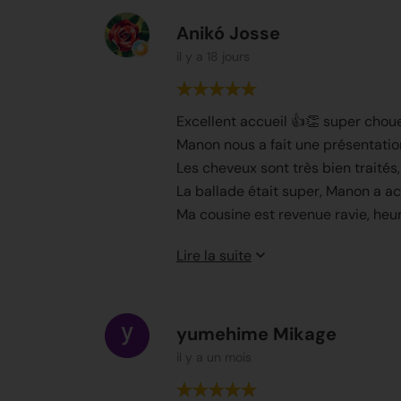
Anikó Josse
il y a 18 jours
Excellent accueil 👍👏 super choue
Manon nous a fait une présentatio
Les cheveux sont très bien traités,
Ma cousine est revenue ravie, heur
Je recommande vivement à tous !!
Lire la suite
Anikó Eperjessy 🐎🐴
yumehime Mikage
il y a un mois