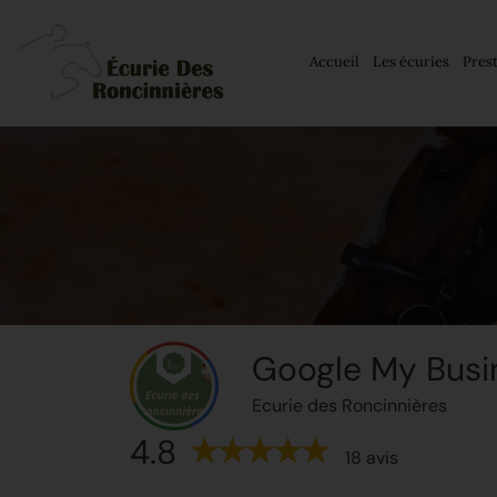
Accueil
Les écuries
Pres
Google My Busi
Ecurie des Roncinnières
4.8
18 avis