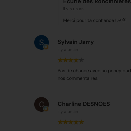
Ecurie des Roncinnières
il y a un an
Merci pour ta confiance ! 🙏🏼
Sylvain Jarry
il y a un an
Pas de chance avec un poney parti
nos commentaires.
Charline DESNOES
il y a un an